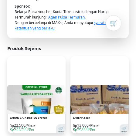
Sponsor:
Belanja Pulsa voucher Kuota Token listrik dengan Harga
Termurah kunjungi:
Agen Pulsa Termurah
.
🛒
Dengan berbelanja di MAXsi, Anda menyutujui
syarat dan
ketentuan yang berlaku
.
Produk Sejenis
SABUN CAIR DETTOL 370 GR
SABENA STIK
22,500
13,000
Rp
/Pieces
Rp
/Pieces
🛒
🛒
523,500
56,000
Rp
/Dus
Rp
/Dus