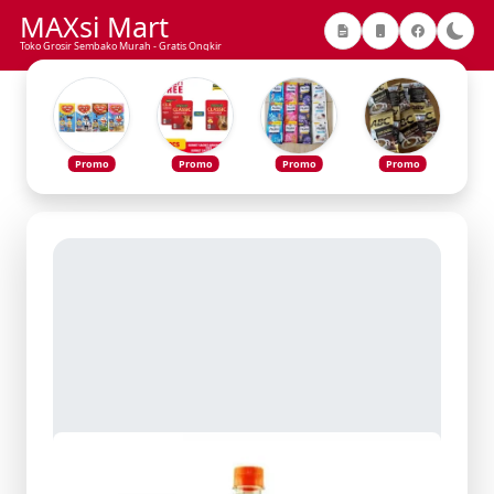
MAXsi Mart
Toko Grosir Sembako Murah - Gratis Ongkir
Promo
Promo
Promo
Promo