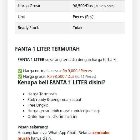
Harga Grosir
98,500/Dus
(isi 12 pieces)
Unit
Pieces (Pcs)
Ready Stock
Tidak
FANTA 1 LITER TERMURAH
FANTA 1 LITER
sekarang tersedia dengan harga terbaik!
✅ Harga normal eceran:
Rp 9,000 / Pieces
✅ Harga grosir:
Rp 98,500 / Dus
(isi 12 Pieces)
Kenapa beli FANTA 1 LITER disini?
Harga Termurah
Stok ready & pengiriman cepat
Free Ongkir.
Harga grosir lebih murah untuk dijual lagi
Order hari ini, dikirim hari ini
Pesan sekarang!
Hubungi kami via WhatsApp Chatt. Belanja
sembako
murah
hanya disini.