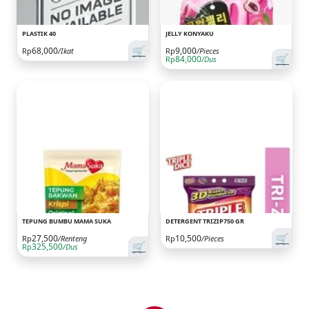
PLASTIK 40
JELLY KONYAKU
🛒
68,000
9,000
Rp
/Ikat
Rp
/Pieces
🛒
84,000
Rp
/Dus
TEPUNG BUMBU MAMA SUKA
DETERGENT TRIZIP750 GR
🛒
27,500
10,500
Rp
/Renteng
Rp
/Pieces
🛒
325,500
Rp
/Dus