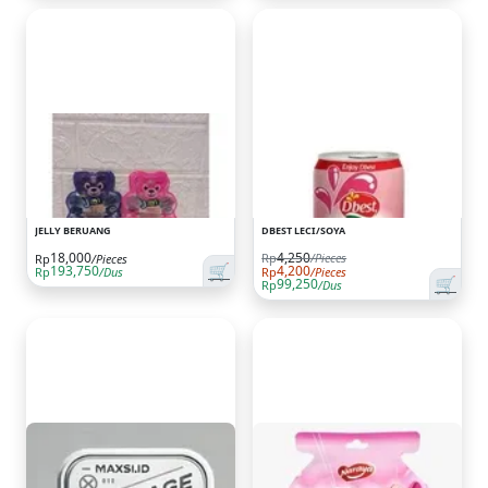
JELLY BERUANG
DBEST LECI/SOYA
18,000
4,250
Rp
/Pieces
Rp
/Pieces
🛒
193,750
4,200
Rp
/Dus
Rp
/Pieces
🛒
99,250
Rp
/Dus