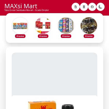
MAXsi Mart
Toko Grosir Sembako Murah - Gratis Ongkir
Promo
Promo
Promo
Promo