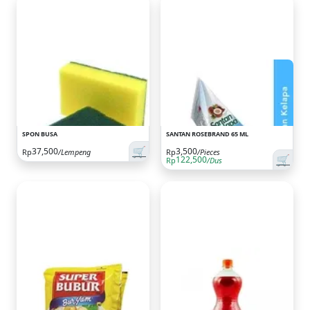
SPON BUSA
SANTAN ROSEBRAND 65 ML
🛒
37,500
3,500
Rp
/Lempeng
Rp
/Pieces
🛒
122,500
Rp
/Dus