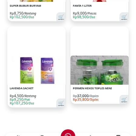
SUPER BUBUR BURYAM
FANTA 1 LITER
8,750
9,000
Rp
/Renteng
Rp
/Pieces
🛒
🛒
102,500
98,500
Rp
/Dus
Rp
/Dus
LAVENDA SACHET
PERMEN HEXOS TOPLES MINI
4,500
37,000
Rp
/Toples
Rp
/Renteng
🛒
9,250
35,800
Rp
/Pak
Rp
/Toples
🛒
107,250
Rp
/Dus