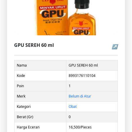
GPU SEREH 60 ml
↗
Nama
GPU SEREH 60 ml
Kode
8993176110104
Poin
1
Merk
Belum di Atur
Kategori
Obat
Berat (Gr)
0
Harga Eceran
16,500/Pieces