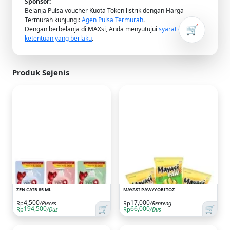
Sponsor:
Belanja Pulsa voucher Kuota Token listrik dengan Harga
Termurah kunjungi:
Agen Pulsa Termurah
.
🛒
Dengan berbelanja di MAXsi, Anda menyutujui
syarat dan
ketentuan yang berlaku
.
Produk Sejenis
ZEN CAIR 85 ML
MAYASI PAW/YORITOZ
4,500
17,000
Rp
/Pieces
Rp
/Renteng
🛒
🛒
194,500
66,000
Rp
/Dus
Rp
/Dus