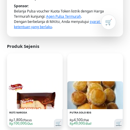
Sponsor:
Belanja Pulsa voucher Kuota Token listrik dengan Harga
Termurah kunjungi:
Agen Pulsa Termurah
.
🛒
Dengan berbelanja di MAXsi, Anda menyutujui
syarat dan
ketentuan yang berlaku
.
Produk Sejenis
ROTI NAROSA
PUTRA SOLO BIG
1,800
4,500
Rp
/Pieces
Rp
/Pak
🛒
🛒
100,000
49,000
Rp
/Dus
Rp
/Ball