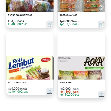
PUTRA SOLO ROTI 500
ROTI AOKA 1000
4,500
9,000
Rp
/Pak
Rp
/Pieces
🛒
🛒
40,000
102,000
Rp
/Ball
Rp
/Dus
ROTI DALEZ 1000
ROTI AOKA
9,000
2,000
Rp
/Pieces
Rp
/Pieces
🛒
101,000
1,800
Rp
/Dus
Rp
/Pieces
🛒
110,000
Rp
/Dus