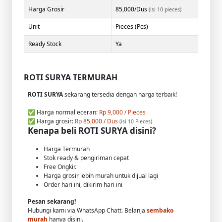
Harga Grosir
85,000/Dus
(isi 10 pieces)
Unit
Pieces (Pcs)
Ready Stock
Ya
ROTI SURYA TERMURAH
ROTI SURYA
sekarang tersedia dengan harga terbaik!
✅ Harga normal eceran:
Rp 9,000 / Pieces
✅ Harga grosir:
Rp 85,000 / Dus
(isi 10 Pieces)
Kenapa beli ROTI SURYA disini?
Harga Termurah
Stok ready & pengiriman cepat
Free Ongkir.
Harga grosir lebih murah untuk dijual lagi
Order hari ini, dikirim hari ini
Pesan sekarang!
Hubungi kami via WhatsApp Chatt. Belanja
sembako
murah
hanya disini.