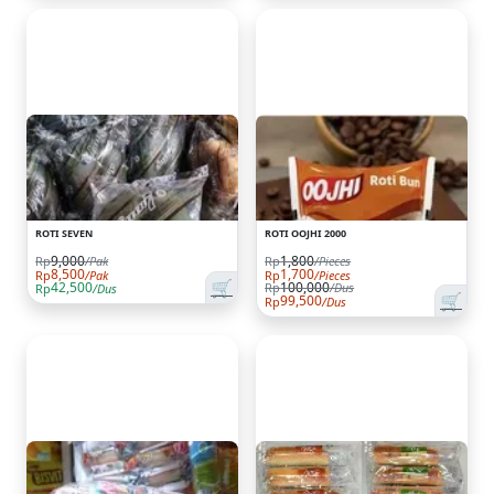
ROTI SEVEN
ROTI OOJHI 2000
9,000
1,800
Rp
/Pak
Rp
/Pieces
8,500
1,700
Rp
/Pak
Rp
/Pieces
🛒
42,500
100,000
Rp
/Dus
Rp
/Dus
🛒
99,500
Rp
/Dus