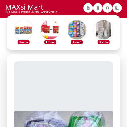
MAXsi Mart
Toko Grosir Sembako Murah - Gratis Ongkir
Promo
Promo
Promo
Promo