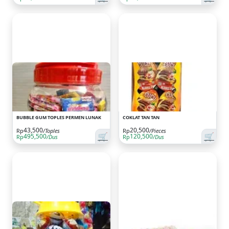
BUBBLE GUM TOPLES PERMEN LUNAK
COKLAT TAN TAN
43,500
20,500
Rp
/Toples
Rp
/Pieces
🛒
🛒
495,500
120,500
Rp
/Dus
Rp
/Dus