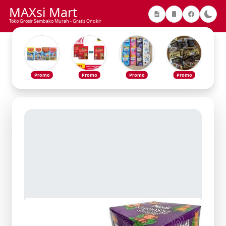
MAXsi Mart
Toko Grosir Sembako Murah - Gratis Ongkir
Promo
Promo
Promo
Promo