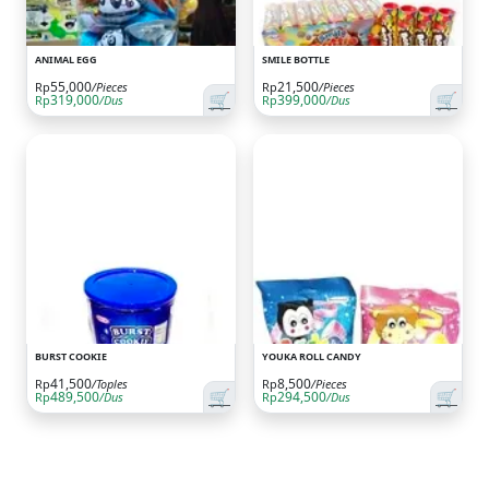
ANIMAL EGG
SMILE BOTTLE
55,000
21,500
Rp
/Pieces
Rp
/Pieces
🛒
🛒
319,000
399,000
Rp
/Dus
Rp
/Dus
BURST COOKIE
YOUKA ROLL CANDY
41,500
8,500
Rp
/Toples
Rp
/Pieces
🛒
🛒
489,500
294,500
Rp
/Dus
Rp
/Dus