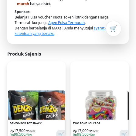
murah
hanya disini.
Sponsor:
Belanja Pulsa voucher Kuota Token listrik dengan Harga
Termurah kunjungi:
Agen Pulsa Termurah
.
🛒
Dengan berbelanja di MAXsi, Anda menyutujui
syarat dan
ketentuan yang berlaku
.
Produk Sejenis
DENZO/POP TOZ SNACK
TWO TONE LOLYPOP
17,500
17,000
Rp
/Pieces
Rp
/Pieces
🛒
🛒
99,500
98,500
Rp
/Dus
Rp
/Dus