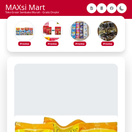
MAXsi Mart
Toko Grosir Sembako Murah - Gratis Ongkir
Promo
Promo
Promo
Promo