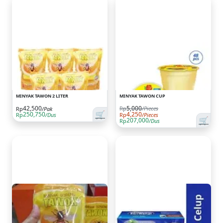
MINYAK TAWON 2 LITER
MINYAK TAWON CUP
42,500
5,000
Rp
/Pieces
Rp
/Pak
🛒
250,750
4,250
Rp
/Dus
Rp
/Pieces
🛒
207,000
Rp
/Dus