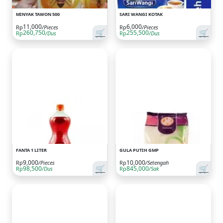
MINYAK TAWON 500
SARI WANGI KOTAK
11,000
6,000
Rp
/Pieces
Rp
/Pieces
🛒
🛒
260,750
255,500
Rp
/Dus
Rp
/Dus
FANTA 1 LITER
GULA PUTIH GMP
9,000
10,000
Rp
/Pieces
Rp
/Setengah
🛒
🛒
98,500
845,000
Rp
/Dus
Rp
/Sak