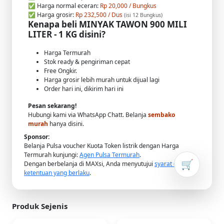
✅ Harga normal eceran:
Rp 20,000 / Bungkus
✅ Harga grosir:
Rp 232,500 / Dus
(isi 12 Bungkus)
Kenapa beli MINYAK TAWON 900 MILI
LITER - 1 KG disini?
Harga Termurah
Stok ready & pengiriman cepat
Free Ongkir.
Harga grosir lebih murah untuk dijual lagi
Order hari ini, dikirim hari ini
Pesan sekarang!
Hubungi kami via WhatsApp Chatt. Belanja
sembako
murah
hanya disini.
Sponsor:
Belanja Pulsa voucher Kuota Token listrik dengan Harga
Termurah kunjungi:
Agen Pulsa Termurah
.
🛒
Dengan berbelanja di MAXsi, Anda menyutujui
syarat dan
ketentuan yang berlaku
.
Produk Sejenis