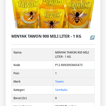
MINYAK TAWON 900 MILI LITER - 1 KG
↗
Nama
MINYAK TAWON 900 MILI
LITER - 1 KG
Kode
P12-8993093665473
Poin
1
Merk
Tawon
Kategori
Sembako
Berat (Gr)
0