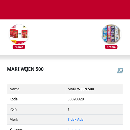
Promo
Promo
MARI WIJEN 500
↗
Nama
MARI WIJEN 500
Kode
30393828
Poin
1
Merk
Tidak Ada
Kategori
Jajanan