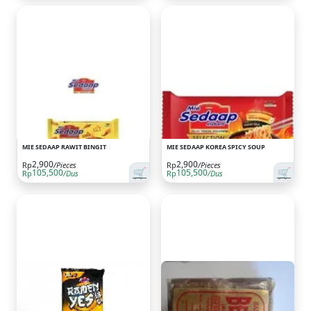
MIE SEDAAP RAWIT BINGIT
MIE SEDAAP KOREA SPICY SOUP
2,900
2,900
Rp
/Pieces
Rp
/Pieces
🛒
🛒
105,500
105,500
Rp
/Dus
Rp
/Dus