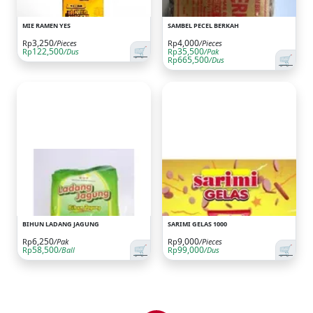
MIE RAMEN YES
SAMBEL PECEL BERKAH
3,250
4,000
Rp
/Pieces
Rp
/Pieces
🛒
122,500
35,500
Rp
/Dus
Rp
/Pak
🛒
665,500
Rp
/Dus
BIHUN LADANG JAGUNG
SARIMI GELAS 1000
6,250
9,000
Rp
/Pak
Rp
/Pieces
🛒
🛒
58,500
99,000
Rp
/Ball
Rp
/Dus