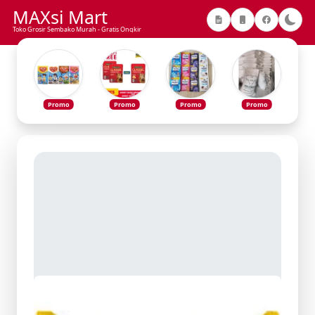
MAXsi Mart
Toko Grosir Sembako Murah - Gratis Ongkir
Promo
Promo
Promo
Promo