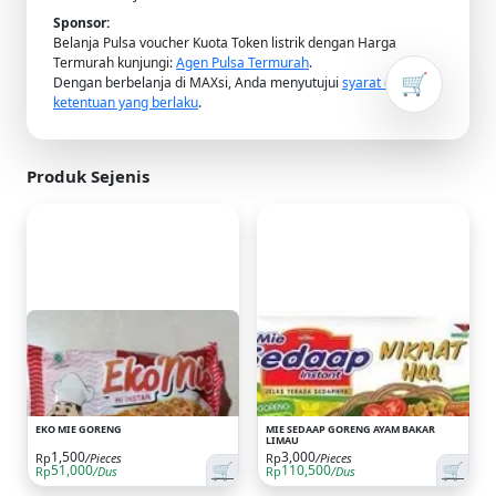
Sponsor:
Belanja Pulsa voucher Kuota Token listrik dengan Harga
Termurah kunjungi:
Agen Pulsa Termurah
.
🛒
Dengan berbelanja di MAXsi, Anda menyutujui
syarat dan
ketentuan yang berlaku
.
Produk Sejenis
EKO MIE GORENG
MIE SEDAAP GORENG AYAM BAKAR
LIMAU
1,500
3,000
Rp
/Pieces
Rp
/Pieces
🛒
🛒
51,000
110,500
Rp
/Dus
Rp
/Dus