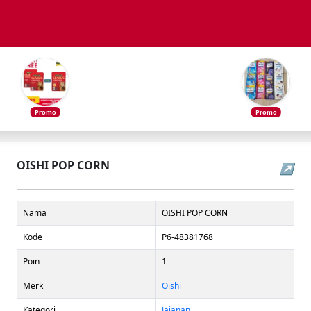
Promo
Promo
OISHI POP CORN
↗
Nama
OISHI POP CORN
Kode
P6-48381768
Poin
1
Merk
Oishi
Kategori
Jajanan